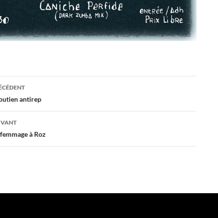
ation
RÉCÉDENT
outien antirep
es
IVANT
 femmage à Roz