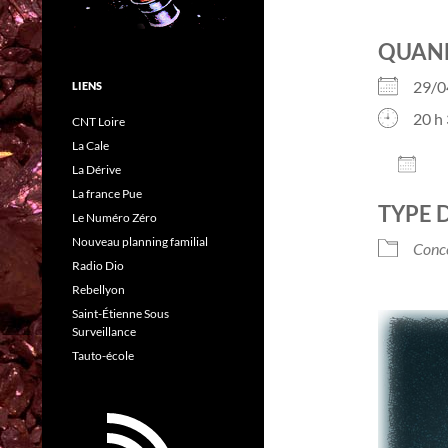
QUAN
29/0
LIENS
20 h 
CNT Loire
La Cale
AJO
La Dérive
Télé
La france Pue
TYPE 
Le Numéro Zéro
Nouveau planning familial
Conc
Radio Dio
Rebellyon
Saint-Étienne Sous
Surveillance
Tauto-école