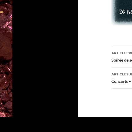
Navig
ARTICLE P
des
Soirée de s
articl
ARTICLE SU
Concerts –