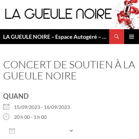
Aller
au
contenu
Recherche
LA GUEULE NOIRE – Espace Autogéré – Saint Etienne
MENU
PRINCI
CONCERT DE SOUTIEN À LA
GUEULE NOIRE
QUAND
15/09/2023 - 16/09/2023
20 h 00 - 1 h 00
AJOUTER AU CALENDRIER