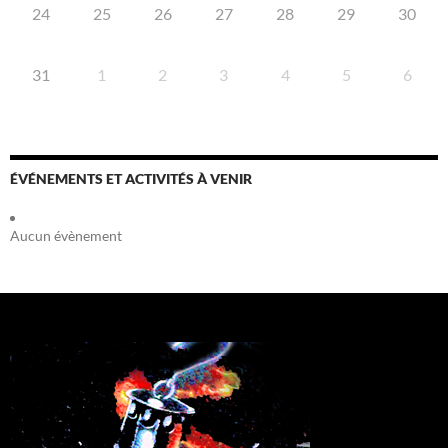
24
25
26
27
28
29
30
31
1
2
3
4
5
6
ÉVÉNEMENTS ET ACTIVITÉS À VENIR
Aucun évènement