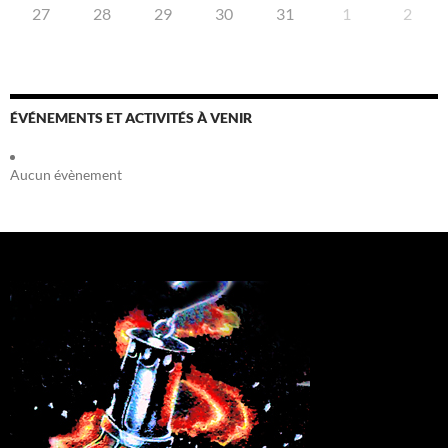
27
28
29
30
31
1
2
ÉVÉNEMENTS ET ACTIVITÉS À VENIR
Aucun évènement