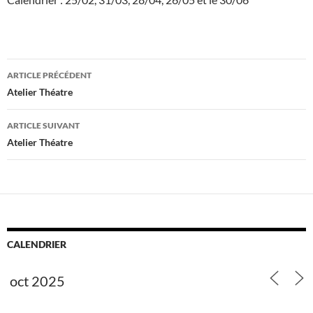
Navigation
ARTICLE PRÉCÉDENT
des
Atelier Théatre
articles
ARTICLE SUIVANT
Atelier Théatre
CALENDRIER