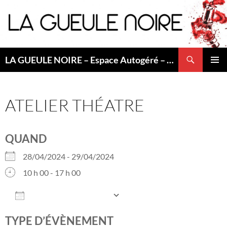
Aller
au
contenu
Recherche
LA GUEULE NOIRE – Espace Autogéré – Saint Etienne
MENU
PRINCI
ATELIER THÉATRE
QUAND
28/04/2024 - 29/04/2024
10 h 00 - 17 h 00
AJOUTER AU CALENDRIER
Télécharger ICS
Calendrier Googl
TYPE D’ÉVÈNEMENT