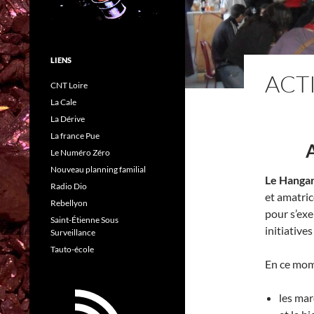
LIENS
ACTI
CNT Loire
La Cale
La Dérive
La france Pue
A
Le Numéro Zéro
Nouveau planning familial
Le Hanga
Radio Dio
et amatric
Rebellyon
pour s’exe
Saint-Étienne Sous
initiatives
Surveillance
Tauto-école
En ce momen
les mar