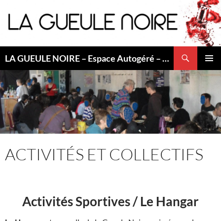
Aller
au
contenu
Recherche
LA GUEULE NOIRE – Espace Autogéré – Saint Etienne
MENU
PRINCI
ACTIVITÉS ET COLLECTIFS
Activités Sportives / Le Hangar