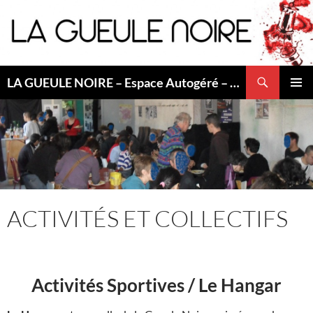
Aller
au
contenu
Recherche
LA GUEULE NOIRE – Espace Autogéré – Saint Etienne
MENU
PRINCI
ACTIVITÉS ET COLLECTIFS
Activités Sportives / Le Hangar