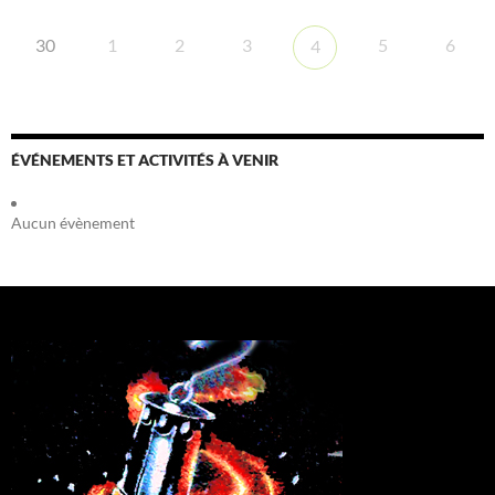
30
1
2
3
5
6
4
ÉVÉNEMENTS ET ACTIVITÉS À VENIR
Aucun évènement