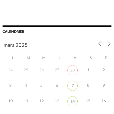
CALENDRIER
L
M
M
J
V
S
D
24
25
26
27
1
2
28
3
4
5
6
8
9
7
10
11
12
13
15
16
14