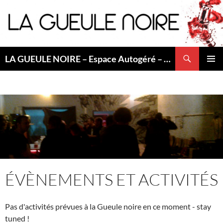
Aller
au
contenu
Recherche
LA GUEULE NOIRE – Espace Autogéré – Saint Etienne
MENU
PRINCI
ÉVÈNEMENTS ET ACTIVITÉS
Pas d'activités prévues à la Gueule noire en ce moment - stay
tuned !