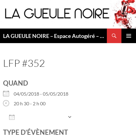
Aller
au
contenu
Recherche
LA GUEULE NOIRE – Espace Autogéré – Saint Etienne
MENU
PRINCI
LFP #352
QUAND
04/05/2018 - 05/05/2018
20 h 30 - 2 h 00
AJOUTER AU CALENDRIER
Télécharger ICS
Calendrier Googl
TYPE D’ÉVÈNEMENT