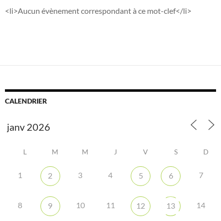
<li>Aucun évènement correspondant à ce mot-clef</li>
CALENDRIER
L
M
M
J
V
S
D
1
3
4
7
2
5
6
8
10
11
14
9
12
13