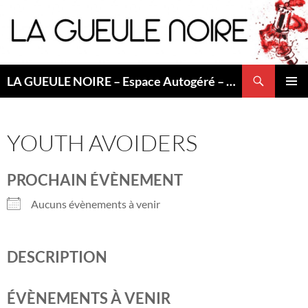
Aller
au
contenu
Recherche
LA GUEULE NOIRE – Espace Autogéré – Saint Etienne
MENU
PRINCI
YOUTH AVOIDERS
PROCHAIN ÉVÈNEMENT
Aucuns évènements à venir
DESCRIPTION
ÉVÈNEMENTS À VENIR