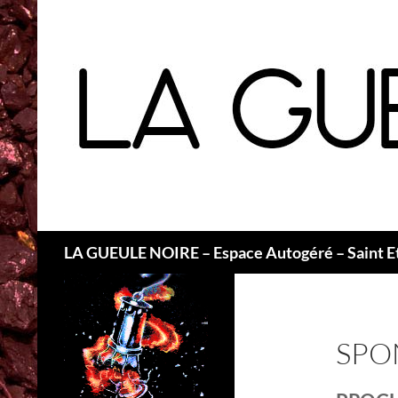
Recherche
LA GUEULE NOIRE – Espace Autogéré – Saint E
SPO