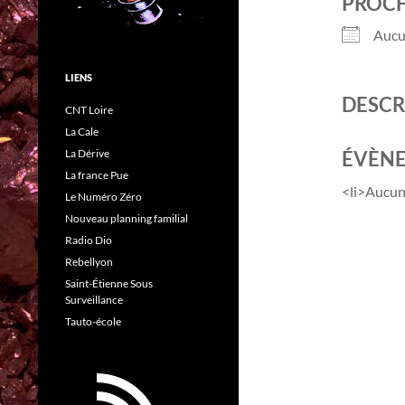
PROC
Aucu
LIENS
DESCR
CNT Loire
La Cale
ÉVÈNE
La Dérive
La france Pue
<li>Aucun
Le Numéro Zéro
Nouveau planning familial
Radio Dio
Rebellyon
Saint-Étienne Sous
Surveillance
Tauto-école