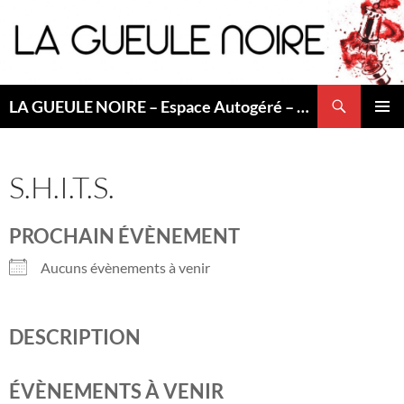
Aller
au
contenu
Recherche
LA GUEULE NOIRE – Espace Autogéré – Saint Etienne
MENU
PRINCI
S.H.I.T.S.
PROCHAIN ÉVÈNEMENT
Aucuns évènements à venir
DESCRIPTION
ÉVÈNEMENTS À VENIR