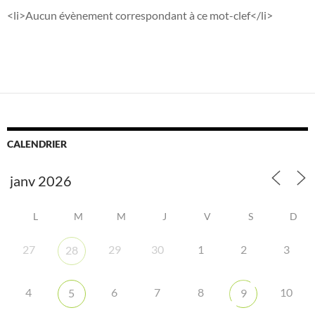
<li>Aucun évènement correspondant à ce mot-clef</li>
CALENDRIER
L
M
M
J
V
S
D
27
29
30
1
2
3
28
4
6
7
8
10
5
9