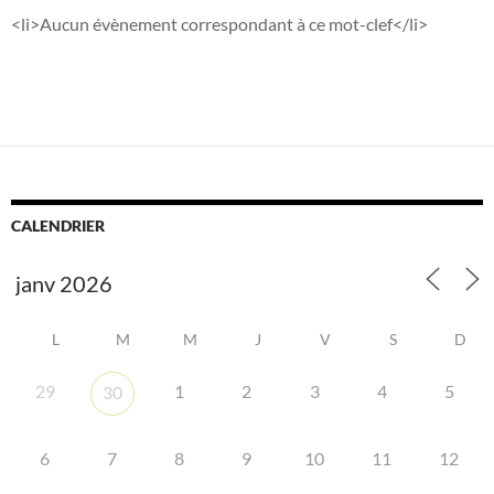
<li>Aucun évènement correspondant à ce mot-clef</li>
CALENDRIER
L
M
M
J
V
S
D
29
1
2
3
4
5
30
6
7
8
9
10
11
12