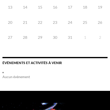
13
14
15
16
17
18
19
20
21
22
23
24
25
26
27
28
29
30
31
1
2
ÉVÉNEMENTS ET ACTIVITÉS À VENIR
Aucun évènement