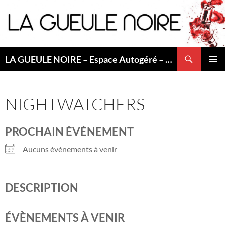
Aller
au
contenu
Recherche
LA GUEULE NOIRE – Espace Autogéré – Saint Etienne
MENU
PRINCI
NIGHTWATCHERS
PROCHAIN ÉVÈNEMENT
Aucuns évènements à venir
DESCRIPTION
ÉVÈNEMENTS À VENIR