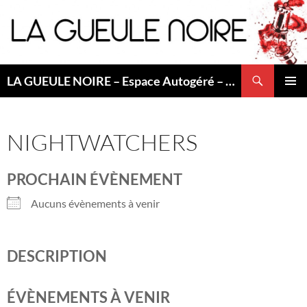
Aller
au
contenu
Recherche
LA GUEULE NOIRE – Espace Autogéré – Saint Etienne
MENU
PRINCI
NIGHTWATCHERS
PROCHAIN ÉVÈNEMENT
Aucuns évènements à venir
DESCRIPTION
ÉVÈNEMENTS À VENIR