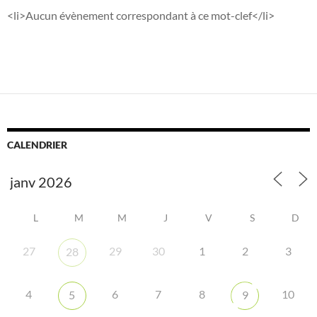
<li>Aucun évènement correspondant à ce mot-clef</li>
CALENDRIER
L
M
M
J
V
S
D
27
29
30
1
2
3
28
4
6
7
8
10
5
9