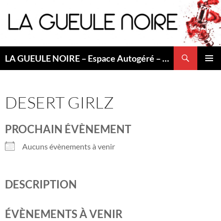
Aller
au
contenu
Recherche
LA GUEULE NOIRE – Espace Autogéré – Saint Etienne
MENU
PRINCI
DESERT GIRLZ
PROCHAIN ÉVÈNEMENT
Aucuns évènements à venir
DESCRIPTION
ÉVÈNEMENTS À VENIR