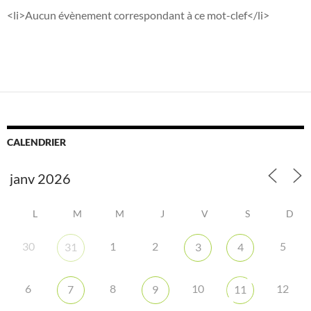
<li>Aucun évènement correspondant à ce mot-clef</li>
CALENDRIER
L
M
M
J
V
S
D
30
1
2
5
31
3
4
6
8
10
12
7
9
11