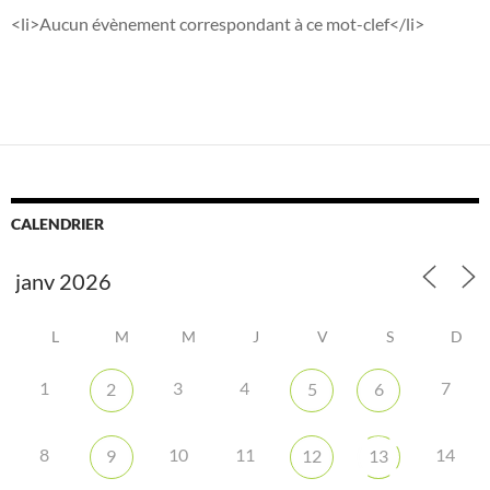
<li>Aucun évènement correspondant à ce mot-clef</li>
CALENDRIER
L
M
M
J
V
S
D
1
3
4
7
2
5
6
8
10
11
14
9
12
13