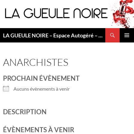
Aller
au
contenu
Recherche
LA GUEULE NOIRE – Espace Autogéré – Saint Etienne
MENU
PRINCI
ANARCHISTES
PROCHAIN ÉVÈNEMENT
Aucuns évènements à venir
DESCRIPTION
ÉVÈNEMENTS À VENIR