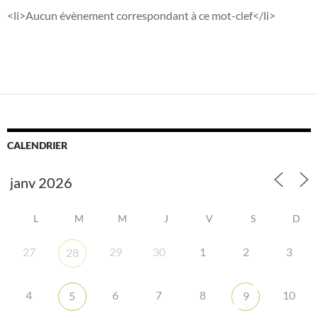
<li>Aucun évènement correspondant à ce mot-clef</li>
CALENDRIER
L
M
M
J
V
S
D
27
29
30
1
2
3
28
4
6
7
8
10
5
9