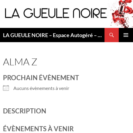
Aller
au
contenu
Recherche
LA GUEULE NOIRE – Espace Autogéré – Saint Etienne
MENU
PRINCI
ALMA Z
PROCHAIN ÉVÈNEMENT
Aucuns évènements à venir
DESCRIPTION
ÉVÈNEMENTS À VENIR