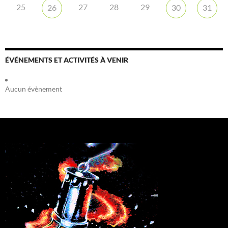
25
27
28
29
26
30
31
ÉVÉNEMENTS ET ACTIVITÉS À VENIR
Aucun évènement