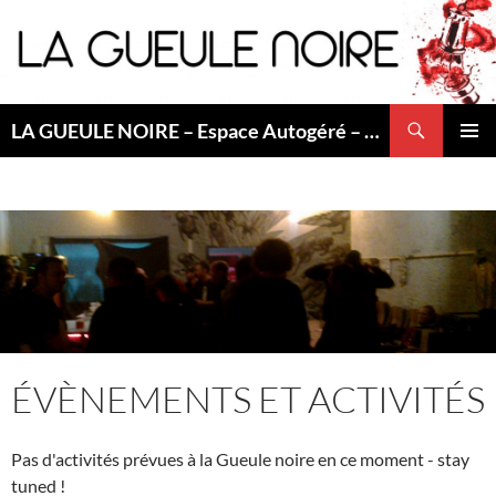
Aller
au
contenu
Recherche
LA GUEULE NOIRE – Espace Autogéré – Saint Etienne
MENU
PRINCI
ÉVÈNEMENTS ET ACTIVITÉS
Pas d'activités prévues à la Gueule noire en ce moment - stay
tuned !