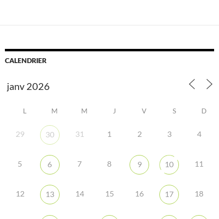
CALENDRIER
L
M
M
J
V
S
D
29
31
1
2
3
4
30
5
7
8
11
6
9
10
12
14
15
16
18
13
17