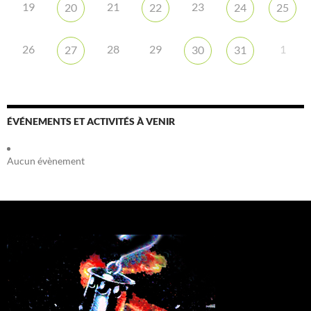
19
21
23
20
22
24
25
26
28
29
1
27
30
31
ÉVÉNEMENTS ET ACTIVITÉS À VENIR
Aucun évènement